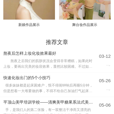
新娘作品展示
舞台妆作品展示
推荐文章
熬夜后怎样上妆化妆效果最好
03-12
熬夜之后我们的肌肤状况会变得非常糟糕，如果此时
上妆，要画出完美的妆容效果，显然比较困难。不过如果
你能掌握下面这些化妆技巧，相信事情将会变得简单多。
下面平顶山化妆学校就来教大家熬夜后怎么样上妆效果最
快速化妆出门的5个小技巧
05-26
好吧。 对于熬夜后的肌肤，在化妆前最好先做急救护
很多妹妹都是起床困难户，恨不得闹钟响后再睡5分钟，
理，方法就是敷面膜。由于肌肤熬夜后通常都会丢...
但是想着一大堆要做的事，不得不给自己加油打气起床来
平顶山新娘跟妆崔老师教你5个小技巧，让你可以美美的
快速出门，节约时间睡懒觉。 1、化妆时预先把所有工具
平顶山美甲培训学校——清爽美甲糖果系法式美甲！
05-06
按照顺序排列整齐，化起妆来更得心应手不慌乱。 2、一
手，是我们人的第二张脸，有一双整洁干净而又漂亮的
周一次去角质功课，去除老废角质，...