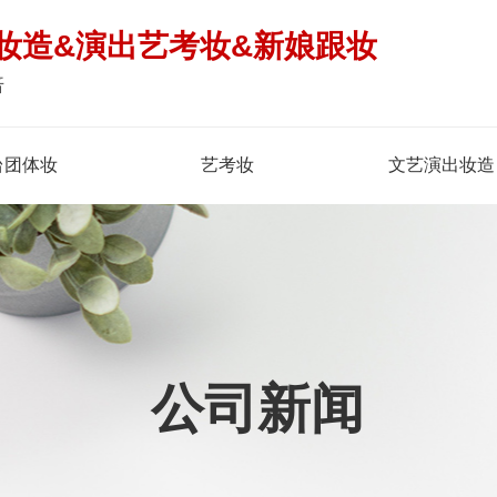
妆造&演出艺考妆&新娘跟妆
倍
台团体妆
艺考妆
文艺演出妆造
公司新闻