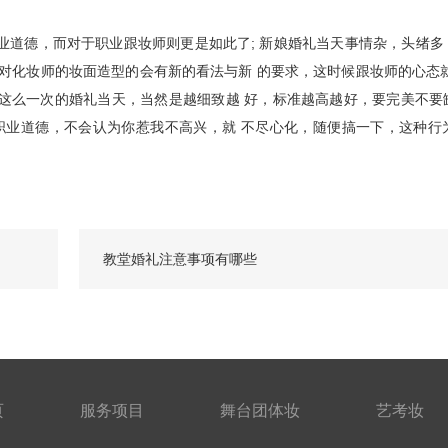
道德，而对于职业跟妆师则更是如此了; 新娘婚礼当天事情杂，头绪多
及对化妆师的妆面造型的会有新的看法与新 的要求，这时候跟妆师的心态
这么一次的婚礼当天，当然是越细致越 好，标准越高越好，要完美不要
职业道德，不会认为你惹我不高兴，就 不尽心化，随便搞一下，这种行
教堂婚礼注意事项有哪些
页
服务项目
舞台团体妆
艺考妆