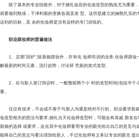
除了基本的专业技能外，对于婚礼妆容的化妆造型的熟练尤为重要，婚
就要做到熟练，干净利索的变换妆面及发 型。这些是建立的娴熟扎实的
达到的目标，其 余的化妆师是没有这样的专门训练的。
职业跟妆师的普遍做法
1、定期“回炉”;除新娘跟妆外，亦有化 妆师培训的业务;化妆师跟妆一
解最新的时尚元素，流行趋势，讨论研 究新的发式造型;
2、在与新人签订协议时，一般预留两个小 时的造型时间(包括半个小
量。
仅仅有技术，不会或不善于与新人沟通是绝对不行的。职业要求新娘化
妆造型相关的想法与要求;婚礼当天化妆师造型时，可能会有亲戚 朋友
新娘的选择 或要求，这在其中化妆师要用专业的眼光给出自己的意见与建
能将自己的意志与看法强加给新人，不过化妆师有义务以专业的眼光 提