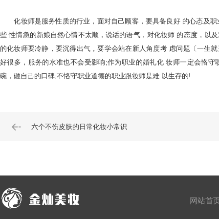
化妆师是服务性质的行业，面对自己顾客，要具备良好 的心态及职业
些 性情急的新娘自然心情不太顺，说话的语气，对化妆师 的态度，以
的化妆师要冷静，要沉得出气，要学会站在新人角度考 虑问题〔一生就
好很多，服务的水准也不会受影响;作为职业的婚礼化 妆师一定会恪守
碗，砸自己的口碑;不恪守职业道德的职业跟妆师是难 以生存的!
六个不伤皮肤的日常化妆小常识
网站首