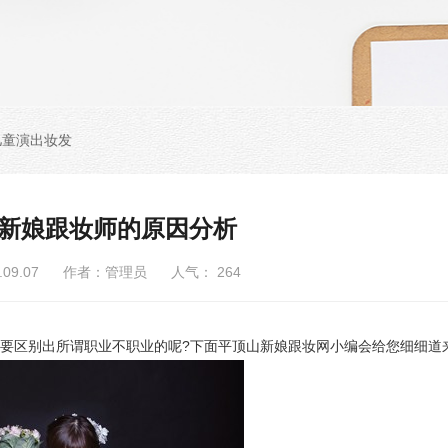
儿童演出妆发
新娘跟妆师的原因分析
6.09.07 作者：管理员 人气：
264
区别出所谓职业不职业的呢?下面平顶山新娘跟妆网小编会给您细细道