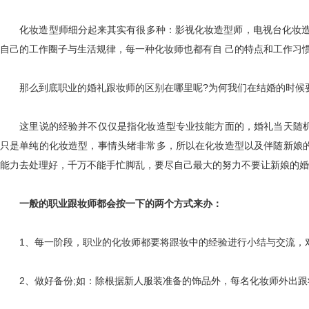
化妆造型师细分起来其实有很多种：影视化妆造型师，电视台化妆造型
自己的工作圈子与生活规律，每一种化妆师也都有自 己的特点和工作习
那么到底职业的婚礼跟妆师的区别在哪里呢?为何我们在结婚的时候要
这里说的经验并不仅仅是指化妆造型专业技能方面的，婚礼当天随机应
只是单纯的化妆造型，事情头绪非常多，所以在化妆造型以及伴随新娘的
能力去处理好，千万不能手忙脚乱，要尽自己最大的努力不要让新娘的婚
一般的职业跟妆师都会按一下的两个方式来办：
1、每一阶段，职业的化妆师都要将跟妆中的经验进行小结与交流，对
2、做好备份;如：除根据新人服装准备的饰品外，每名化妆师外出跟