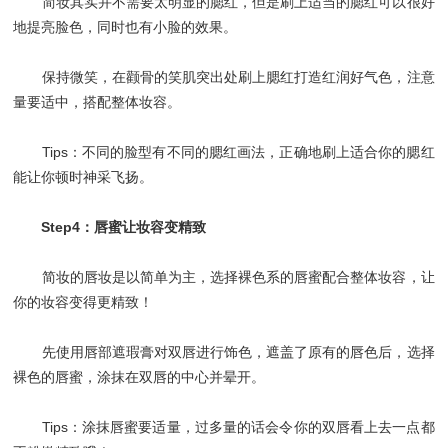
简妆其实并不需要太明显的腮红，但是刷上适当的腮红可以很好
地提亮脸色，同时也有小脸的效果。
保持微笑，在颧骨的笑肌突出处刷上腮红打造红润好气色，注意
量要适中，搭配整体妆容。
Tips：不同的脸型有不同的腮红画法，正确地刷上适合你的腮红
能让你顿时神采飞扬。
Step4：唇蜜让妆容变精致
简妆的唇妆是以简单为主，选择裸色系的唇蜜配合整体妆容，让
你的妆容变得更精致！
先使用唇部遮瑕膏对双唇进行饰色，遮盖了原有的唇色后，选择
裸色的唇蜜，涂抹在双唇的中心并晕开。
Tips：涂抹唇蜜要适量，过多量的话会令你的双唇看上去一点都