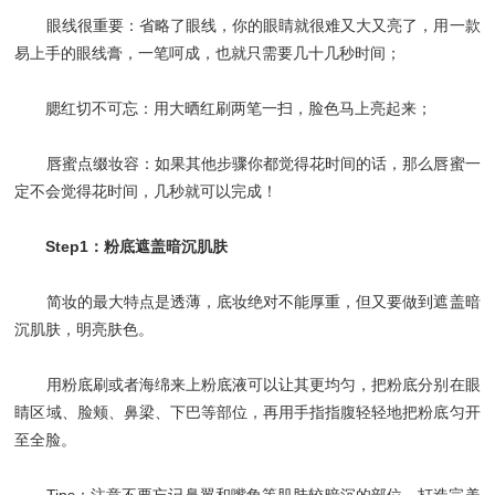
眼线很重要：省略了眼线，你的眼睛就很难又大又亮了，用一款
易上手的眼线膏，一笔呵成，也就只需要几十几秒时间；
腮红切不可忘：用大晒红刷两笔一扫，脸色马上亮起来；
唇蜜点缀妆容：如果其他步骤你都觉得花时间的话，那么唇蜜一
定不会觉得花时间，几秒就可以完成！
Step1：粉底遮盖暗沉肌肤
简妆的最大特点是透薄，底妆绝对不能厚重，但又要做到遮盖暗
沉肌肤，明亮肤色。
用粉底刷或者海绵来上粉底液可以让其更均匀，把粉底分别在眼
睛区域、脸颊、鼻梁、下巴等部位，再用手指指腹轻轻地把粉底匀开
至全脸。