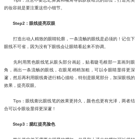
Tips：注意不要忘记鼻翼和嘴角等肌肤较暗沉的部位，打造完美
的妆容就是要注重这些小细节。
Step2：眼线提亮双眼
打造出动人精致的眼睛轮廓，一条流畅的眼线是必须的！记住下
眼线不可省，因为没有下眼线会让眼睛看起来不协调。
先利用黑色眼线笔从眼头部分画起，贴着睫毛根部一直画到眼
角，画出一条流畅的眼线，在眼尾稍稍加粗，可以令眼睛显得更深
邃，然后再利用眼线膏进行精心描绘，特别是眼尾部分，加深眼线的
效果，提亮双眼。
Tips：眼线膏比眼线笔的效果更持久，颜色也更有光泽，两者结
合可以令眼妆显得更深邃！
Step3：腮红提亮脸色